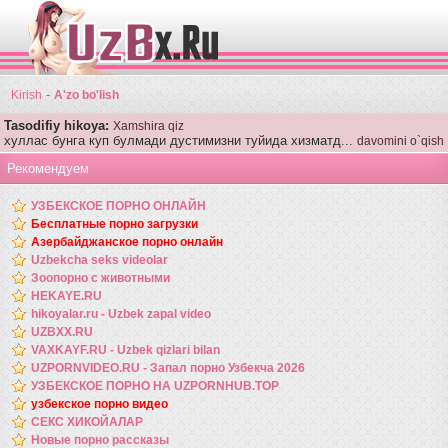
-
Kirish
A'zo bo'lish
Tasodifiy hikoya:
Xamshira qiz
хуллас бунга куп булмади дустимизни туйида хизматд...
davomini o`qish
Рекомендуем
УЗБЕКСКОЕ ПОРНО ОНЛАЙН
Бесплатные порно загрузки
Азербайджанское порно онлайн
Uzbekcha seks videolar
Зоопорно с животными
HEKAYE.RU
hikoyalar.ru - Uzbek zapal video
UZBXX.RU
VAXKAYF.RU - Uzbek qizlari bilan
UZPORNVIDEO.RU - Запал порно Узбекча 2026
УЗБЕКСКОЕ ПОРНО НА UZPORNHUB.TOP
узбекское порно видео
СЕКС ХИКОЙАЛАР
Новые порно рассказы