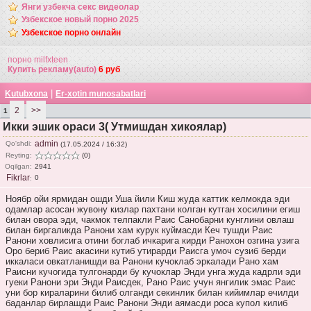
Янги узбекча секс видеолар
Узбекское новый порно 2025
Узбекское порно онлайн
порно milfxteen
Купить рекламу(auto)
6 руб
|
Kutubxona
Er-xotin munosabatlari
2
>>
1
Икки эшик ораси 3( Утмишдан хикоялар)
admin
Qo'shdi:
(17.05.2024 / 16:32)
Reyting:
(0)
Oqilgan:
2941
Fikrlar
0
:
Ноябр ойи ярмидан ошди Уша йили Киш жуда каттик келмокда эди
одамлар асосан жувону кизлар пахтани колган кутган хосилини егиш
билан овора эди, чакмок телпакли Раис Санобарни кунглини овлаш
билан биргаликда Ранони хам курук куймасди Кеч тушди Раис
Ранони ховлисига отини боглаб ичкарига кирди Ранохон озгина узига
Оро бериб Раис акасини кутиб утирарди Раисга умоч сузиб берди
иккаласи овкатланишди ва Ранони кучоклаб эркалади Рано хам
Раисни кучогида тулгонарди бу кучоклар Энди унга жуда кадрли эди
гуеки Ранони эри Энди Раисдек, Рано Раис учун янгилик эмас Раис
уни бор кираларини билиб олганди секинлик билан кийимлар ечилди
баданлар бирлашди Раис Ранони Энди аямасди роса купол килиб