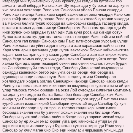
итарарди уни тункайтириб куйиб оркасидан келди ва кутогини тор
амчага тикиб юборди Ранога хам Шу керак эди у бу рохатни хар куни
хис этишни хохларди Раис хам Санобарни уйлаб Ранони сикарди
Раис хар тиканда Кинга хаво кириб варкилаган овоз чикарди Рано хам
роса кайф киларди бу орада Раис тукишини хохлаб кутогини чикарди
ва Ранони белига тукиб юборди ва Санобарни кайфда тасавур килди,
эртасига хамма далага чикди Санобар хам Рано хам далада эди бу
икки жувон бир биридан гузал эди Уша куни роса иш кизиди совук
булса хам хама кулдан келганча пахта терарди Раис пайтини пойлаб
Санобарга гап кушди Санобар хам Раис илтифотидан хурсанд булди
Раис хохласангиз уйингиздаги юмушга хам карашаман кайнонангиз
Кари утин ёриш дегандек деди бугун вактлирок Боринг кайнонангизга
каранг мен салдан сунг утаман деди Санобарга хам вактлирок кетиш
жуда ёкди хамма обедга чикадиган махал Санобар уйтга кетди Раис
хамма бригадаларни текшириб секингина отини кишлок томон бурди
ва Санобарлар уйи томон кетди, Санобар уйига келиб юмушларни
бажарди кайнонаси бетоб эди унга овкат берди Чой берди ва
идишларни ювди салдан сунг Раис келди у отини Санобарлар
ховлисидаги ходага боглаб Санобарни чакирди Санобар чикиб келди
Раис унга нима эркак киши киладиган юмушларни курсатишини айтди
улар томорка томон юришди ва эски Лой сувокдан килинган бомтирма
тагидан утин олди ва болта билан ёра бошлади Санобар хам Раис
ёнида эди Санобар молга емиш бергани охурга кирди Раис хам буни
куриб секин изидан кириб Санобарни кучоклаб олди Санобар бу кун
келишини биларди шунга яраша таерланганди каршилик килиш
бефойда эканлигини бу узининг хохши эканлигини биларди Раис
Санбарни кучоклаб лабига лабини босди ва кутларини мижиб эзди
Санобар бу ер яхши эмас юринг уйга деб кайнонаси утирган уй
каршисига эри икаласи учун Курилган хужрага киришди Раис учун
Санобар бу очилмаган бир Сир эди иккаласи чирмашиб упишишди