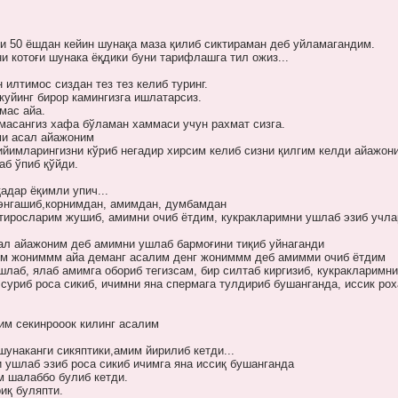
и 50 ёшдан кейин шунақа маза қилиб сиктираман деб уйламагандим.
 котоғи шунака ёқдики буни тарифлашга тил ожиз...
 илтимос сиздан тез тез келиб туринг.
куйинг бирор камингизга ишлатарсиз.
кмас айа.
лмасангиз хафа бўламан хаммаси учун рахмат сизга.
ми асал айажоним
ийимларингизни кўриб негадир хирсим келиб сизни қилгим келди айажон
аб ўпиб қўйди.
адар ёқимли упич...
 энгашиб,корнимдан, амимдан, думбамдан
хтиросларим жушиб, амимни очиб ётдим, кукракларимни ушлаб эзиб учл
ал айажоним деб амимни ушлаб бармоғини тиқиб уйнаганди
м жониммм айа деманг асалим денг жониммм деб амимми очиб ётдим
шлаб, ялаб амимга обориб тегизсам, бир силтаб киргизиб, кукракларимни
суриб роса сикиб, ичимни яна спермага тулдириб бушанганда, иссик рох
им секинрооок килинг асалим
унаканги сикяптики,амим йирилиб кетди...
 ушлаб эзиб роса сикиб ичимга яна иссиқ бушанганда
м шалаббо булиб кетди.
иқ буляпти.