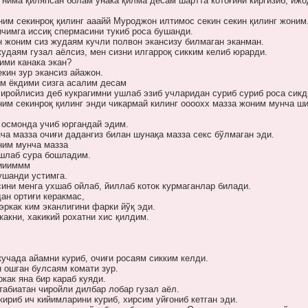
нима қиляпсан болам унака қилма десам шартта котоғини киргизиб, иж
ним секинроқ қилинг ааайй Муроджон илтимос секин секин қилинг жоним.
ичимга иссиқ спермасини тукиб роса бушанди.
 жоним сиз жудаям кучли полвон экансизу билмаган эканман.
жудаям гузал аёлсиз, мен сизни илгарроқ сикким келиб юрарди.
дими канака экан?
лекин зур экансиз айажон.
ам ёкдими сизга асалим десам
иройлисиз деб кукрагимни ушлаб эзиб учларидан суриб суриб роса сикд
им секинроқ қилинг энди чикармай килинг оооохх мазза жоним мунча ши
 осмонда учиб юргандай эдим.
а мазза очиғи дадангиз билан шунақа мазза секс бўлмаган эди.
ним мунча мазза
ушлаб сура бошладим.
 иииммм
ушанди устимга.
ини менга ухшаб ойлаб, йиллаб коток курмаганлар билади.
ан ортиғи керакмас,
эркак ким эканлигини фарки йўқ эди.
какни, хакикий рохатни хис қилдим.
кучада айамни куриб, очиғи росаям сикким келди.
 ошган булсаям комати зур.
ркак яна бир караб куяди.
абиатан чиройли дилбар лобар гузал аёл.
ириб ич кийимларини куриб, хирсим уйғониб кетган эди.