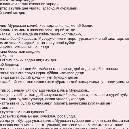
и килгиси келиб сукланиб каради.
ртаси кулимдан ушлаб, астойдил сурамади.
йналиб кетдим.
лим Муроджон келиб, ховлида анча иш килиб берди.
болам хаммомга ювиниш учун кириб кетди.
масам... хаммомда ич кийимларим қолгандику,
омга бориб карасам, Муроджон мени мерс турсикамни олиб хидлади, к
мми ушлаб хидлаб, котоғини ушлаб куйди.
оч булиб ювинишни бошлади.
имни босолмай колдим.
 булар...
 углим сочиқ эсдан чиқибти деб
иб бордим.
 мен сени ечингани билмабман мана сочиқ деб энди чиқиб кетяпсам...
елинг оркамга совун суриб қўйинг илтимос деди.
 энди катта булиб қолдинг уят булади десам.
оклаб, айажон мен сизни яхши кўраман деб юзларимдан упганди узимни
лтимос сендан уят булади унака қилма Муроджон...
совун суриб куяман деб совунни олиб оркаларига, оёқларига суриб куйд
тоғи динг булиб турибди, секин ушлаб уқаладим
атта йигит булиб колибсанку, биронта аёлникини курганмисан?
аганман.
р курсатсам нима қиласан?
 десангиз қиламан деб кучоклаб роса упди.
манда уят бўлади унака килма Мурджон куйвор нима қиляпсан болам я
а секин иштонимни пасга тушириб, котоғини ушлаб амимга тегизганди...