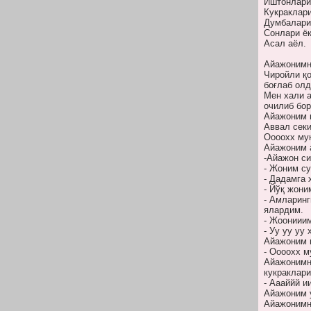
Иштонларин
Кукраклари
Думбалари
Сонлари ёк
Асал аёл.
Айажонимни
Чиройли қо
боғлаб олд
Мен хали а
очилиб бор
Айажоним қ
Аввал секи
Оооохх му
Айажоним а
-Айажон с
- Жоним су
- Дадамга 
- Йўқ жони
- Амларинг
ялардим.
- Жоонииим
- Уу уу уу
Айажоним ш
- Оооохх м
Айажонимни
кукраклари
- Аааййй и
Айажоним 
Айажонимни