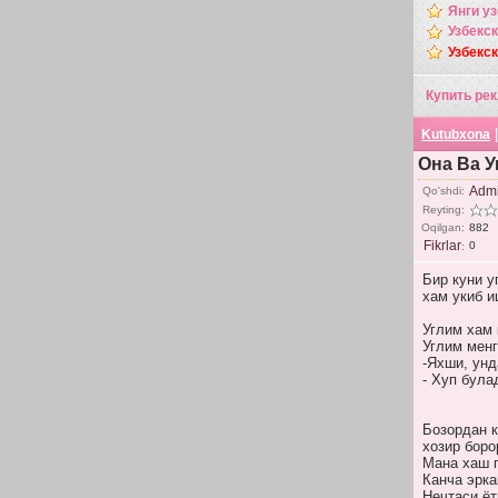
Янги у
Узбекс
Узбекс
Купить рек
Kutubxona
Она Ва У
Adm
Qo'shdi:
Reyting:
Oqilgan:
882
Fikrlar
0
:
Бир куни 
хам укиб и
Углим хам 
Углим менг
-Яхши, унд
- Хуп була
Бозордан к
хозир боро
Мана хаш п
Канча эрка
Нечтаси ёт