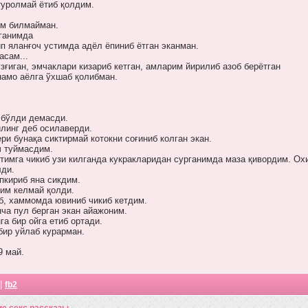
туролмай ётиб қолдим.
им билмайман.
лганимда
п яланғоч устимда адёл ёпиниб ётган эканман.
асам...
зғиган, эмчаклари кизариб кетган, амларим йирилиб азоб берётган
намо аёлга ўхшаб қолибман.
 бўлди демасди.
илинг деб осилаверди.
ри бунақа сиктирмай котокни соғиниб колган экан.
ч туймасдим.
тимга чикиб узи килганда кукракларидан сурганимда маза қивордим. Ох
лди.
пкириб яна сикдим.
им келмай қолди.
б, хаммомда ювиниб чикиб кетдим.
ча пул берган экан айажоним.
га бир ойга етиб ортади.
бир уйлаб курарман.
9 май.
|
fb2
ие секс рассказы