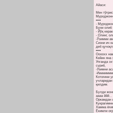
Айаси:
Мен тўғрис
Муроджонни
••••
- Муроджон
Буни олиб 
- Йўқ кера
- Олинг, о
-Ўзимми а
Сизни ич к
деб қучоқл
••••
Оооохх нақ
Кейин яна
Упганда э
суриб,
-Узимни ас
-Иииииммм
Котоғини у
учларидан 
қилдим.
Булди жон
аааа ййй...
Оркамдан ш
Кукрагимни
Хамма ёғи
Ёкимли оғр