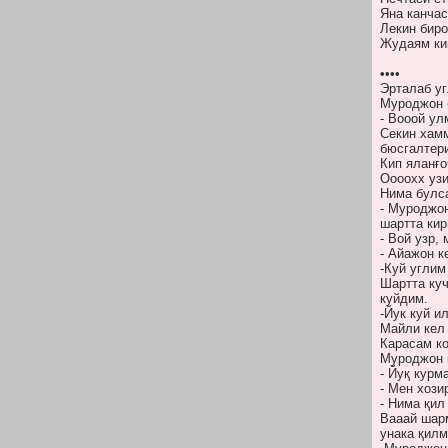
Яна канчас
Лекин биро
Жудаям ки
••••
Эрталаб уг
Муроджон 
- Вооой ул
Секин хамм
бюсгалтери
Кип яланғ
Оооохх уз
Нима булса
- Муроджон
шартта кир
- Вой узр,
- Айажон к
-Куй углим
Шартта куч
куйдим.
-Йук куй и
Майли кел 
Карасам ко
Муроджон к
- Йуқ курм
- Мен хози
- Нима қил
Вааай шар
унака қилм