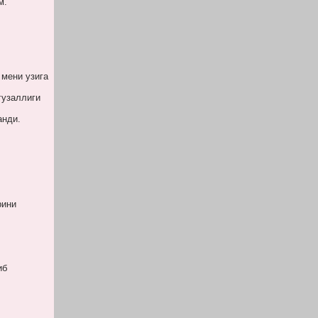
м.
 мени узига
гузаллиги
анди.
рини
иб