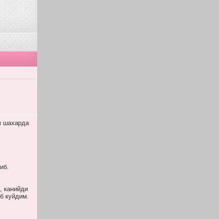
м шахарда
иб.
, канийди
б куйдим.