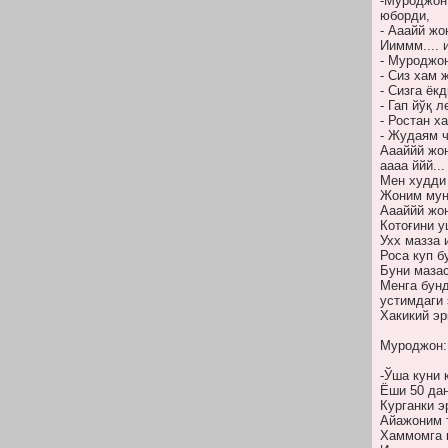
-Муроджон 
юборди,
- Ааайй жо
Ииммм.... 
- Муроджон
- Сиз хам 
- Сизга ёк
- Гап йўқ 
- Ростан х
- Жудаям ч
Аааййй жон
аааа ййй...
Мен худди
Жоним мунч
Аааййй жо
Котоғини 
Ухх мазза
Роса куп б
Буни мазас
Менга бунд
устимдаги 
Хакикий эр
Муроджон:
-Ўша куни 
Ёши 50 дан
Курганки э
Айажоним т
Хаммомга к