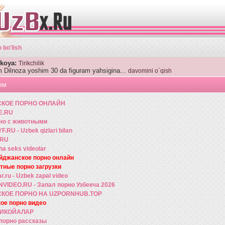
 bo'lish
ikoya:
Tirikchilik
 Dilnoza yoshim 30 da figuram yahsigina...
davomini o`qish
ем
СКОЕ ПОРНО ОНЛАЙН
E.RU
но с животными
.RU - Uzbek qizlari bilan
.RU
a seks videolar
йджанское порно онлайн
тные порно загрузки
r.ru - Uzbek zapal video
VIDEO.RU - Запал порно Узбекча 2026
СКОЕ ПОРНО НА UZPORNHUB.TOP
кое порно видео
ХИКОЙАЛАР
порно рассказы