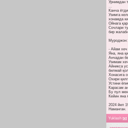
Урнимдан 
...
Канча ётд
Узимга ке
хонамда ки
Ойнага қар
Сочлари ту
бир жалаб
Муроджон:
- Айам хеч
Яна, яна қ
Анчадан бе
Узимам хе
Айникса ус
билмай қо
Хонасига о
Охири қилг
Устини ёпи
Карасам ан
Бу пул мен
Кейин яна 
2024 йил 1
Наманган.
Yuklash
txt
эротическ