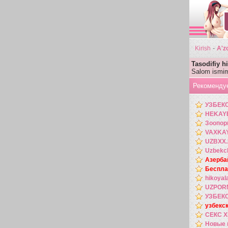
-
Kirish
A'zo
Tasodifiy h
Salom ismim
Рекоменду
УЗБЕК
HEKAY
Зоопор
VAXKAYF
UZBXX
Uzbekch
Азерба
Беспла
hikoyala
UZPORN
УЗБЕК
узбекс
СЕКС 
Новые 