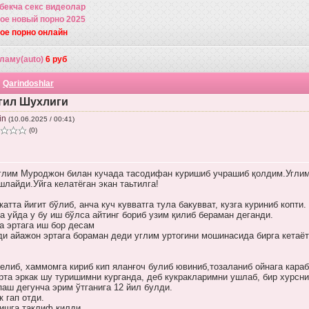
збекча секс видеолар
кое новый порно 2025
кое порно онлайн
ламу(auto)
6 руб
|
Qarindoshlar
гил Шухлиги
in
(10.06.2025 / 00:41)
(0)
углим Муроджон билан кучада тасодифан куришиб учрашиб қолдим.Угли
шлайди.Уйга келатёган экан таьтилга!
катта йигит бўлиб, анча куч кувватга тула бакувват, кузга куриниб копти.
а уйда у бу иш бўлса айтинг бориб узим қилиб бераман деганди.
а эртага иш бор десам
ди айажон эртага бораман деди углим уртогини мошинасида бирга кетаёт
елиб, хаммомга кириб кип яланғоч булиб ювиниб,тозаланиб ойнага караб
рта эркак шу туришимни курганда, деб кукракларимни ушлаб, бир хурсни
аш дегунча эрим ўтганига 12 йил булди.
к гап отди.
ишга таклиф қилди.