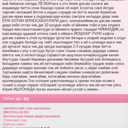
вай йибанла хатада ЛЕЗБИлага к,ото боми дисам халиги ам
индамади битта хона бошоди срази об кирб 1соатча сикб йотдм
чарчаб гаплашиб йоттм к,издан сорадм не ботта ишлаб йурибсан
дисам ерим мани к,ондромасиди копро сиктргм келарди диди хмм
ЕРИ ХОТИН МУНОСАБАТЛАРИ дигн, кончинниймисан дисам хммм
диди кейн оттан чик,дм 10 кундан кейн ог'айними тойи и раз олдига
бордм маслахатлашвотуди ог'айнимга прикол ташадм ЧИМИЛДИК,га
кирганинда адашиб котига сикб к,оймагн ЙОШЛАР УЧУН хафли
дисам хамма к,отиб кулворди ортог'им бечара к,изариб индоми к,олди
ози соддаро боледи шу пайт ишхонадан тел к,иб к,олишди ишга чик,
дб ертасиг ишга чик,дм цехда ишлардм 2-3 кундан бери битта
кенейшка к,ичу к,вотуди бугун сани тошни сикаман дидмде хамма
абетга чик,б кетвотганда соравотган ашулези кочирволудим келин
блутсдан ташаб бераман диганими биламан йугуриб кеб йопишвоса
боладими хамма чик,иб кетганидан кейн йоммойон трудик маби сизга
дидимде котидан махкам сик,иб бойнига засос к,ойдм озийам олб
турганакан шарта йечинтириб сикдим озийам универсал робитакан
бору озигайам, амигайам, котигайам,емчени орасигайам
ишливураркан 2чи хоткани урвотканимда к,орним очгани есимга
тушиб к,олди сирази те3лашиб тугатимде абетга чик,иб кеттим уйга
бориб ИШХОНАДА боган ишлани ойлаб ухлаб к,омман...
Yuklash
|
txt
fb2
эротические секс рассказы
XIKOYALAR.RU
бесплатная порно видео роликов
Узбекский секс
bigboss.video