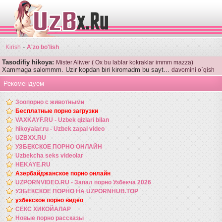
-
Kirish
A'zo bo'lish
Tasodifiy hikoya:
Mister Aliwer ( Ox bu lablar kokraklar immm mazza)
Xammaga salommm. Uzir kopdan biri kiromadm bu sayt...
davomini o`qish
Рекомендуем
Зоопорно с животными
Бесплатные порно загрузки
VAXKAYF.RU - Uzbek qizlari bilan
hikoyalar.ru - Uzbek zapal video
UZBXX.RU
УЗБЕКСКОЕ ПОРНО ОНЛАЙН
Uzbekcha seks videolar
HEKAYE.RU
Азербайджанское порно онлайн
UZPORNVIDEO.RU - Запал порно Узбекча 2026
УЗБЕКСКОЕ ПОРНО НА UZPORNHUB.TOP
узбекское порно видео
СЕКС ХИКОЙАЛАР
Новые порно рассказы