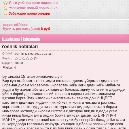
Янги узбекча секс видеолар
Узбекское новый порно 2025
Узбекское порно онлайн
порно milfxteen
Купить рекламу(auto)
6 руб
|
Kutubxona
Ishxonada
Yoshlik hotiralari
admin
Qo'shdi:
(25.03.2019 / 13:11)
Reyting:
(0)
Oqilgan:
10088
Fikrlar
0
:
Бу хикойа 15такам хикойачила ун.
Бир кун огайнимга тел к,илдм каттасан дисам уйдаман диди хози
бораман дисам ухлавоман бирпастан кейн кегн диди кейн мийамга
урди а бу жалап абетда ухлидиган боламасидийу чота нито дидимде
уйига бориб деволидан ошиб хонасига кирдм кирсам амакисини
к,изини йерга йотк,изволиб сиквотганакан вай гандон ИНЦЕСТ
к,вотими дидимде индами чик,иб кеттм кочага чик,дм и раз секс
корганимга к,ото турди низашто турмасин дидимде хатага бордм
мамароза кутволди кирсам биттаси к,алтираб чик,иб к,олди укам
нима нима болди амга олдин бормагамисан дисам йо БИРИНЧИ
МАРТА диди ничо органиб кетасан тухм йут енергйа болади битта ам
бн каридорда гаплашиб отирудм хонадан к,и3лани овози келди секн
ешини очиб к,арасам ушта к,из бир бири блан к,олда тилда сикишвоти