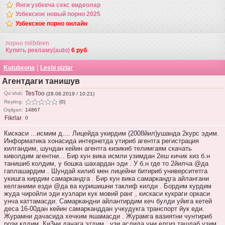
Янги узбекча секс видеолар
Узбекское новый порно 2025
Узбекское порно онлайн
порно milfxteen
Купить рекламу(auto)
6 руб
|
Kutubxona
Lesbi qizlar
Агентдаги танишув
TesToo
Qo'shdi:
(28.08.2019 / 10:21)
Reyting:
(0)
Oqilgan:
14867
Fikrlar
0
:
Кискаси ...исмим д.... Лицейда укирдим (2008йил)ушанда 2курс эдим.
Информатика хонасида интернетда утириб агентга регистрация
килгандим, шундан кейин агентга кизикиб телимгаям скачать
киволдим агентни... Бир кун вика исмли узимдан 2еш кичик киз б.н
танишиб колдим, у бошка шахардан эди . У б.н где то 2йилча @да
гаплашардим . Шундай килиб мен лицейни битириб университетга
укишга кирдим самаркандга . Бир кун вика самаркандга айлангани
келганими езди @да ва куришишни таклиф килди . Бордим курдим
жуда чиройли эди кузлари кук мовий ранг , кискаси кукраги оркаси
унча каттамасди. Самаркандни айлантирдим кеч булди уйига кетей
деса 16-00дан кейин самарканддан учкудукга транспорт йук еди.
Журамни дачасида хечким яшамасди . Журамга вазиятни чунтириб
рози клдим. Ки3ни дачага этдим , узи аслида уни елгиз ташлаб узим