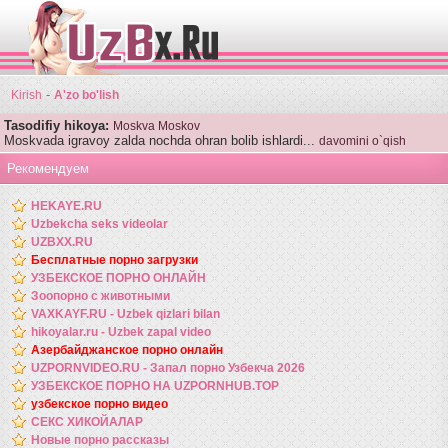
-
Kirish
A'zo bo'lish
Tasodifiy hikoya:
Moskva Moskov
Moskvada igravoy zalda nochda ohran bolib ishlardi...
davomini o`qish
Рекомендуем
HEKAYE.RU
Uzbekcha seks videolar
UZBXX.RU
Бесплатные порно загрузки
УЗБЕКСКОЕ ПОРНО ОНЛАЙН
Зоопорно с животными
VAXKAYF.RU - Uzbek qizlari bilan
hikoyalar.ru - Uzbek zapal video
Азербайджанское порно онлайн
UZPORNVIDEO.RU - Запал порно Узбекча 2026
УЗБЕКСКОЕ ПОРНО НА UZPORNHUB.TOP
узбекское порно видео
СЕКС ХИКОЙАЛАР
Новые порно рассказы