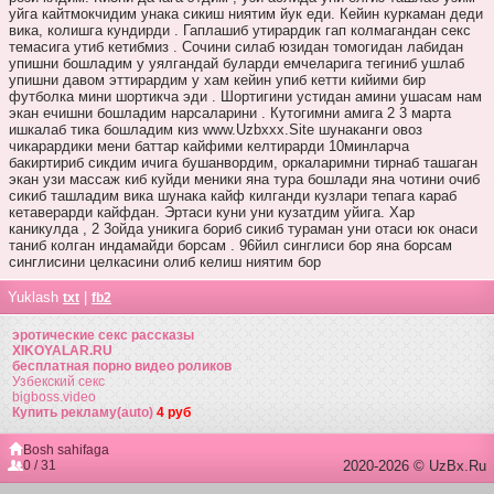
уйга кайтмокчидим унака сикиш ниятим йук еди. Кейин куркаман деди
вика, колишга кундирди . Гаплашиб утирардик гап колмагандан секс
темасига утиб кетибмиз . Сочини силаб юзидан томогидан лабидан
упишни бошладим у уялгандай буларди емчеларига тегиниб ушлаб
упишни давом эттирардим у хам кейин упиб кетти кийими бир
футболка мини шортикча эди . Шортигини устидан амини ушасам нам
экан ечишни бошладим нарсаларини . Кутогимни амига 2 3 марта
ишкалаб тика бошладим киз www.Uzbxxx.Site шунаканги овоз
чикарардики мени баттар кайфими келтирарди 10минларча
бакиртириб сикдим ичига бушанвордим, оркаларимни тирнаб ташаган
экан узи массаж киб куйди меники яна тура бошлади яна чотини очиб
сикиб ташладим вика шунака кайф килганди кузлари тепага караб
кетаверарди кайфдан. Эртаси куни уни кузатдим уйига. Хар
каникулда , 2 3ойда уникига бориб сикиб тураман уни отаси юк онаси
таниб колган индамайди борсам . 96йил синглиси бор яна борсам
синглисини целкасини олиб келиш ниятим бор
Yuklash
|
txt
fb2
эротические секс рассказы
XIKOYALAR.RU
бесплатная порно видео роликов
Узбекский секс
bigboss.video
Купить рекламу(auto)
4 руб
Bosh sahifaga
0 / 31
2020-2026 © UzBx.Ru